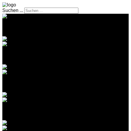
Suchen ...
RESIDENT EVIL 4 REVIEW
GAMESCOM 2022 REVIEW
SUPER METROID REVIEW
PIKMIN 1 KLASSIK REVIEW