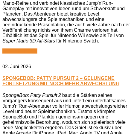
Mario-Reihe und verbindet klassisches Jump'n'Run-
Gameplay mit innovativen Ideen rund um Schwerkraft und
Planeten. Das Abenteuer bietet kreative Level,
abwechslungsreiche Spielmechaniken und eine
beeindruckende Präsentation, die auch viele Jahre nach der
Veröffentlichung nichts von ihrem Charme verloren hat.
Erhältlich ist das Spiel für Nintendo Wii sowie als Teil von
Super Mario 3D All-Stars
für Nintendo Switch.
WEITERLESEN
02. Juni 2026
SPONGEBOB: PATTY PURSUIT 2 – GELUNGENE
FORTSETZUNG MIT NOCH MEHR ABWECHSLUNG
SpongeBob: Patty Pursuit 2
baut die Stärken seines
Vorgängers konsequent aus und liefert ein unterhaltsames
Jump'n'Run-Abenteuer voller Humor, abwechslungsreicher
Level und neuer Spielmechaniken. Erstmals kämpfen
SpongeBob und Plankton gemeinsam gegen eine
geheimnisvolle Bedrohung, wodurch sich spielerisch viele
neue Möglichkeiten ergeben. Das Spiel ist exklusiv über
Apple Arcade für iPhone, iPad, Mac, Apple TV und Apple