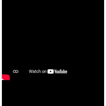
SPECiAL THANKS To ALL COSPLAY HEROES &
HEROiNES (Love U All ♥♥♥♥♥♥♥♥♥) ►
This channel is all about gaming in the best possible way. I
am a gaming enthusiast and i work fulltime to present you the
best gaming channel on YouTube. Be sure to check out my
tons of amazing contents, especially Nintendo related. Future